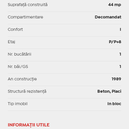
Suprafaţă construită
44 mp
Compartimentare
Decomandat
Confort
I
Etaj
P/P+8
Nr. bucătării
1
Nr. băi/GS
1
An construcție
1989
Structură rezistență
Beton, Placi
Tip imobil
In bloc
INFORMAŢII UTILE