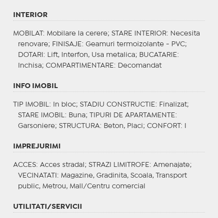
INTERIOR
MOBILAT
: Mobilare la cerere;
STARE INTERIOR
: Necesita
renovare;
FINISAJE
: Geamuri termoizolante - PVC;
DOTARI
: Lift, Interfon, Usa metalica;
BUCATARIE
:
Inchisa;
COMPARTIMENTARE
: Decomandat
INFO IMOBIL
TIP IMOBIL
: In bloc;
STADIU CONSTRUCTIE
: Finalizat;
STARE IMOBIL
: Buna;
TIPURI DE APARTAMENTE
:
Garsoniere;
STRUCTURA
: Beton, Placi;
CONFORT
: I
IMPREJURIMI
ACCES
: Acces stradal;
STRAZI LIMITROFE
: Amenajate;
VECINATATI
: Magazine, Gradinita, Scoala, Transport
public, Metrou, Mall/Centru comercial
UTILITATI/SERVICII