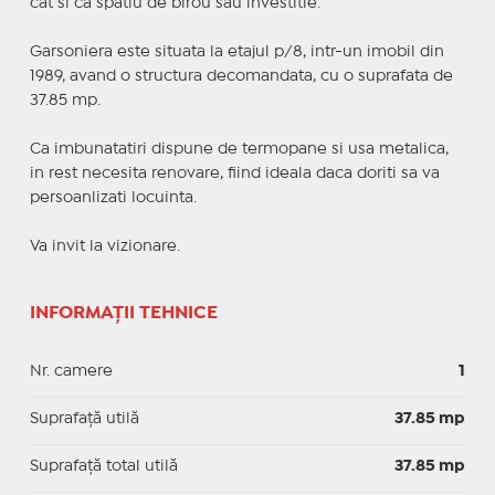
cat si ca spatiu de birou sau investitie.
Garsoniera este situata la etajul p/8, intr-un imobil din
1989, avand o structura decomandata, cu o suprafata de
37.85 mp.
Ca imbunatatiri dispune de termopane si usa metalica,
in rest necesita renovare, fiind ideala daca doriti sa va
persoanlizati locuinta.
Va invit la vizionare.
INFORMAȚII TEHNICE
Nr. camere
1
Suprafaţă utilă
37.85 mp
Suprafaţă total utilă
37.85 mp