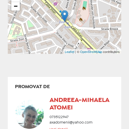
−
Leaflet
| ©
OpenStreetMap
contributors
PROMOVAT DE
ANDREEA-MIHAELA
ATOMEI
0735122947
axadomenii@yahoo.com