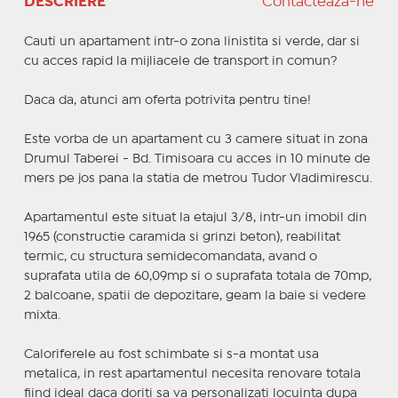
DESCRIERE
Contactează-ne
Cauti un apartament intr-o zona linistita si verde, dar si
cu acces rapid la mijliacele de transport in comun?
Daca da, atunci am oferta potrivita pentru tine!
Este vorba de un apartament cu 3 camere situat in zona
Drumul Taberei - Bd. Timisoara cu acces in 10 minute de
mers pe jos pana la statia de metrou Tudor Vladimirescu.
Apartamentul este situat la etajul 3/8, intr-un imobil din
1965 (constructie caramida si grinzi beton), reabilitat
termic, cu structura semidecomandata, avand o
suprafata utila de 60,09mp si o suprafata totala de 70mp,
2 balcoane, spatii de depozitare, geam la baie si vedere
mixta.
Caloriferele au fost schimbate si s-a montat usa
metalica, in rest apartamentul necesita renovare totala
fiind ideal daca doriti sa va personalizati locuinta dupa