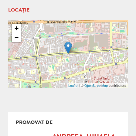
LOCAȚIE
+
−
Leaflet
| ©
OpenStreetMap
contributors
PROMOVAT DE