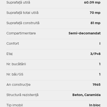
Suprafaţă utilă
60.09 mp
Suprafaţă total utilă
70 mp
Suprafaţă construită
81 mp
Compartimentare
Semi-decomandat
Confort
I
Etaj
3/P+8
Nr. bucătării
1
Nr. băi/GS
1
An construcție
1965
Structură rezistență
Beton, Caramida
Tip imobil
In bloc