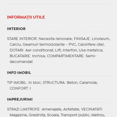
INFORMAŢII UTILE
INTERIOR
STARE INTERIOR
: Necesita renovare;
FINISAJE
: Linoleum,
Calciu, Geamuri termoizolante - PVC, Calorifere otel;
DOTARI
: Aer conditionat, Lift, Interfon, Usa metalica;
BUCATARIE
: Inchisa;
COMPARTIMENTARE
: Semi-
decomandat
INFO IMOBIL
TIP IMOBIL
: In bloc;
STRUCTURA
: Beton, Caramida;
CONFORT
: I
IMPREJURIMI
STRAZI LIMITROFE
: Amenajate, Asfaltate;
VECINATATI
:
Magazine, Gradinita, Scoala, Transport public, Metrou,