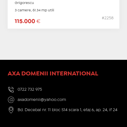
Grigorescu
3 camere, 61.34 mp utili
#2258
115.000
€
AXA DOMENII INTERNATIONAL
0722 732 975
axadomenii@yahoo.com
Bd. Decebal nr. 11 bloc S14 scara 1, etaj 6, ap. 24, if 24