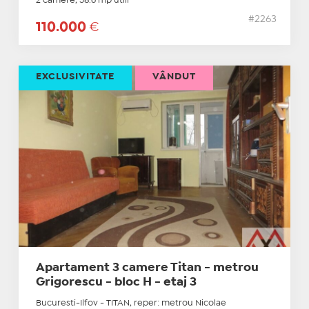
2 camere, 58.6 mp utili
#2263
110.000
€
EXCLUSIVITATE
VÂNDUT
Apartament 3 camere Titan - metrou
Grigorescu - bloc H - etaj 3
Bucuresti-Ilfov - TITAN, reper: metrou Nicolae