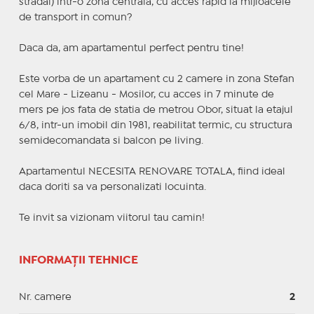
stradal) intr-o zona centrala, cu acces rapid la mijloacele
de transport in comun?
Daca da, am apartamentul perfect pentru tine!
Este vorba de un apartament cu 2 camere in zona Stefan
cel Mare - Lizeanu - Mosilor, cu acces in 7 minute de
mers pe jos fata de statia de metrou Obor, situat la etajul
6/8, intr-un imobil din 1981, reabilitat termic, cu structura
semidecomandata si balcon pe living.
Apartamentul NECESITA RENOVARE TOTALA, fiind ideal
daca doriti sa va personalizati locuinta.
Te invit sa vizionam viitorul tau camin!
INFORMAȚII TEHNICE
Nr. camere
2