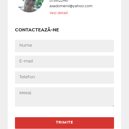
0735122947
axadomenii@yahoo.com
Vezi detalii
CONTACTEAZĂ-NE