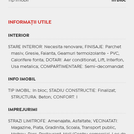
Tip imobil
In bloc
INFORMAŢII UTILE
INTERIOR
STARE INTERIOR
: Necesita renovare;
FINISAJE
: Parchet
masiv, Gresie, Faianta, Geamuri termoizolante - PVC,
Calorifere fonta;
DOTARI
: Aer conditionat, Lift, Interfon,
Usa metalica;
COMPARTIMENTARE
: Semi-decomandat
INFO IMOBIL
TIP IMOBIL
: In bloc;
STADIU CONSTRUCTIE
: Finalizat;
STRUCTURA
: Beton;
CONFORT
: I
IMPREJURIMI
STRAZI LIMITROFE
: Amenajate, Asfaltate;
VECINATATI
:
Magazine, Piata, Gradinita, Scoala, Transport public,