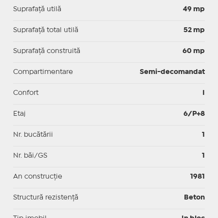
Suprafaţă utilă
49 mp
Suprafaţă total utilă
52 mp
Suprafaţă construită
60 mp
Compartimentare
Semi-decomandat
Confort
I
Etaj
6/P+8
Nr. bucătării
1
Nr. băi/GS
1
An construcție
1981
Structură rezistență
Beton