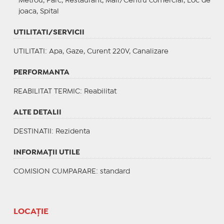
Metrou, Parc, Restaurant, Mall/Centru comercial, Loc de
joaca, Spital
UTILITATI/SERVICII
UTILITATI
: Apa, Gaze, Curent 220V, Canalizare
PERFORMANTA
REABILITAT TERMIC
: Reabilitat
ALTE DETALII
DESTINATII
: Rezidenta
INFORMAŢII UTILE
COMISION CUMPARARE: standard
LOCAȚIE