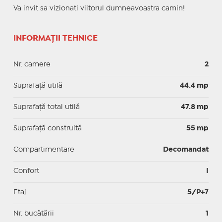
Va invit sa vizionati viitorul dumneavoastra camin!
INFORMAȚII TEHNICE
Nr. camere
2
Suprafaţă utilă
44.4 mp
Suprafaţă total utilă
47.8 mp
Suprafaţă construită
55 mp
Compartimentare
Decomandat
Confort
I
Etaj
5/P+7
Nr. bucătării
1