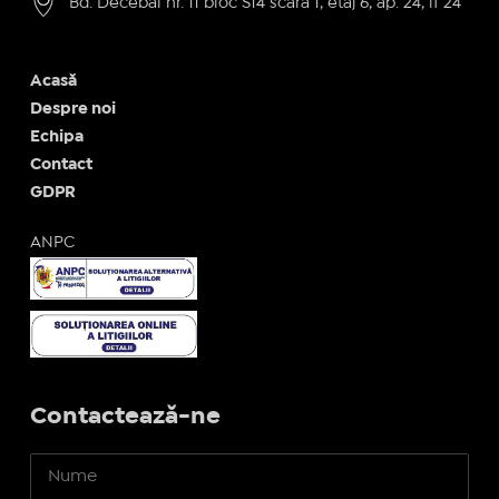
Bd. Decebal nr. 11 bloc S14 scara 1, etaj 6, ap. 24, if 24
Acasă
Despre noi
Echipa
Contact
GDPR
ANPC
Contactează-ne