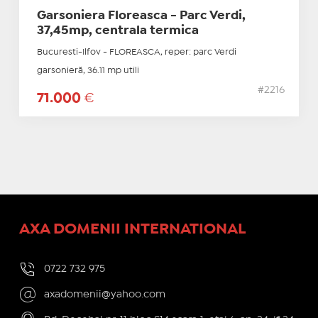
Garsoniera Floreasca - Parc Verdi,
37,45mp, centrala termica
Bucuresti-Ilfov - FLOREASCA, reper: parc Verdi
garsonieră, 36.11 mp utili
#2216
71.000
€
AXA DOMENII INTERNATIONAL
0722 732 975
axadomenii@yahoo.com