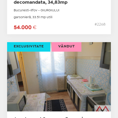
decomandata, 34,83mp
Bucuresti-Ilfov - GIURGIULUI
garsonieră, 33.51 mp utili
#2268
54.000
€
EXCLUSIVITATE
VÂNDUT