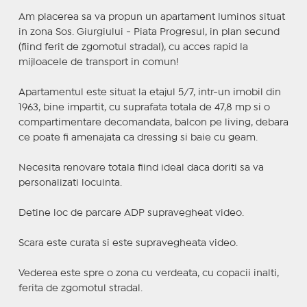
Am placerea sa va propun un apartament luminos situat
in zona Sos. Giurgiului - Piata Progresul, in plan secund
(fiind ferit de zgomotul stradal), cu acces rapid la
mijloacele de transport in comun!
Apartamentul este situat la etajul 5/7, intr-un imobil din
1963, bine impartit, cu suprafata totala de 47,8 mp si o
compartimentare decomandata, balcon pe living, debara
ce poate fi amenajata ca dressing si baie cu geam.
Necesita renovare totala fiind ideal daca doriti sa va
personalizati locuinta.
Detine loc de parcare ADP supravegheat video.
Scara este curata si este supravegheata video.
Vederea este spre o zona cu verdeata, cu copacii inalti,
ferita de zgomotul stradal.