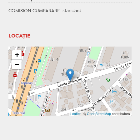
COMISION CUMPARARE: standard
LOCAȚIE
+
−
Leaflet
| ©
OpenStreetMap
contributors