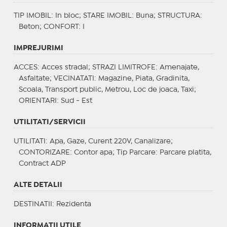
TIP IMOBIL
: In bloc;
STARE IMOBIL
: Buna;
STRUCTURA
:
Beton;
CONFORT
: I
IMPREJURIMI
ACCES
: Acces stradal;
STRAZI LIMITROFE
: Amenajate,
Asfaltate;
VECINATATI
: Magazine, Piata, Gradinita,
Scoala, Transport public, Metrou, Loc de joaca, Taxi;
ORIENTARI
: Sud - Est
UTILITATI/SERVICII
UTILITATI
: Apa, Gaze, Curent 220V, Canalizare;
CONTORIZARE
: Contor apa;
Tip Parcare
: Parcare platita,
Contract ADP
ALTE DETALII
DESTINATII
: Rezidenta
INFORMAŢII UTILE