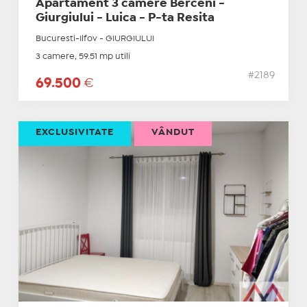
Apartament 3 camere Berceni -
Giurgiului - Luica - P-ta Resita
Bucuresti-Ilfov - GIURGIULUI
3 camere, 59.51 mp utili
#2189
69.500
€
EXCLUSIVITATE
VÂNDUT