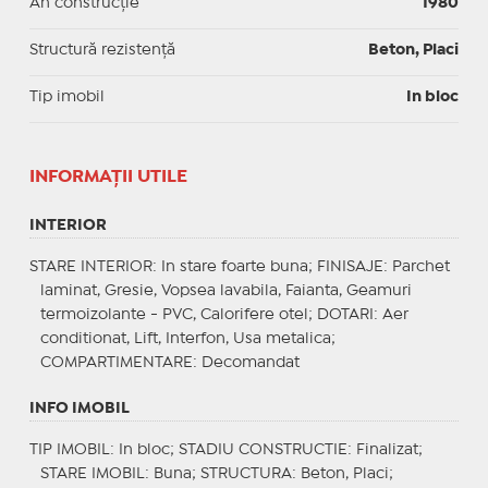
An construcție
1980
Structură rezistență
Beton, Placi
Tip imobil
In bloc
INFORMAŢII UTILE
INTERIOR
STARE INTERIOR
: In stare foarte buna;
FINISAJE
: Parchet
laminat, Gresie, Vopsea lavabila, Faianta, Geamuri
termoizolante - PVC, Calorifere otel;
DOTARI
: Aer
conditionat, Lift, Interfon, Usa metalica;
COMPARTIMENTARE
: Decomandat
INFO IMOBIL
TIP IMOBIL
: In bloc;
STADIU CONSTRUCTIE
: Finalizat;
STARE IMOBIL
: Buna;
STRUCTURA
: Beton, Placi;