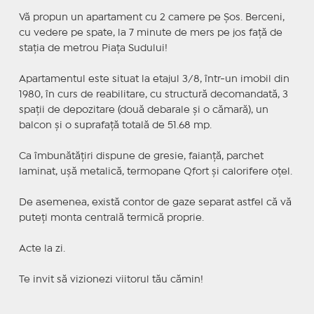
Vă propun un apartament cu 2 camere pe Șos. Berceni,
cu vedere pe spate, la 7 minute de mers pe jos față de
stația de metrou Piața Sudului!
Apartamentul este situat la etajul 3/8, într-un imobil din
1980, în curs de reabilitare, cu structură decomandată, 3
spații de depozitare (două debarale și o cămară), un
balcon și o suprafață totală de 51.68 mp.
Ca îmbunătățiri dispune de gresie, faianță, parchet
laminat, ușă metalică, termopane Qfort și calorifere oțel.
De asemenea, există contor de gaze separat astfel că vă
puteți monta centrală termică proprie.
Acte la zi.
Te invit să vizionezi viitorul tău cămin!