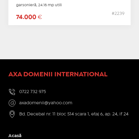
garsonieră, 24.16 mp utili
#2239
74.000
€
AXA DOMENII INTERNATIONAL
0722 732 975
axadomenii@yahoo.com
Bd. Decebal nr. 11 bloc S14 scara 1, etaj 6, ap. 24, if 24
Acasă