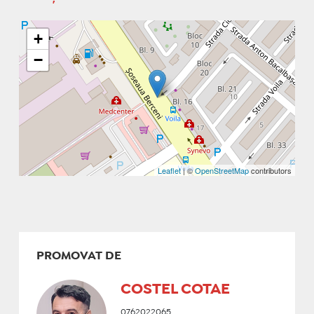
+
−
Leaflet
| ©
OpenStreetMap
contributors
PROMOVAT DE
COSTEL COTAE
0762022065