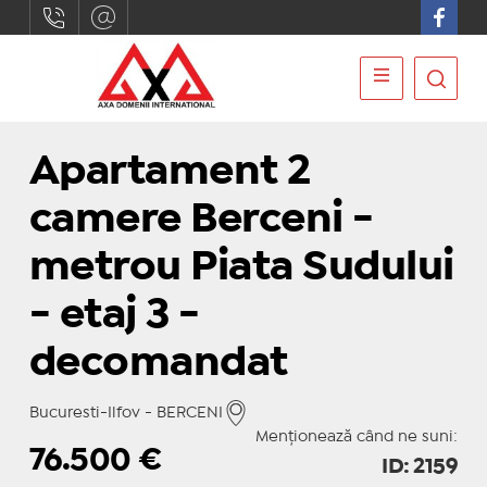
Apartament 2
camere Berceni -
metrou Piata Sudului
- etaj 3 -
decomandat
Bucuresti-Ilfov - BERCENI
Menționează când ne suni:
76.500
€
ID: 2159