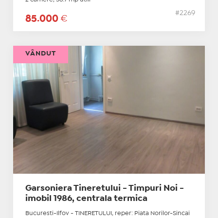
#2269
85.000
€
VÂNDUT
Garsoniera Tineretului - Timpuri Noi -
imobil 1986, centrala termica
Bucuresti-Ilfov - TINERETULUI, reper: Piata Norilor-Sincai