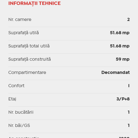
INFORMAȚII TEHNICE
Nr. camere
2
Suprafaţă utilă
51.68 mp
Suprafaţă total utilă
51.68 mp
Suprafaţă construită
59 mp
Compartimentare
Decomandat
Confort
I
Etaj
3/P+8
Nr. bucătării
1
Nr. băi/GS
1