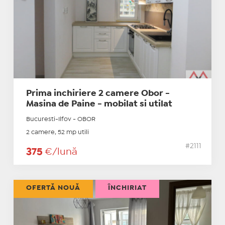
Prima inchiriere 2 camere Obor -
Masina de Paine - mobilat si utilat
Bucuresti-Ilfov - OBOR
2 camere, 52 mp utili
#2111
375
€/lună
OFERTĂ NOUĂ
ÎNCHIRIAT