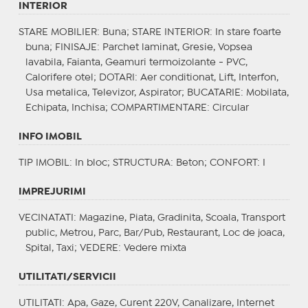
INTERIOR
STARE MOBILIER
: Buna;
STARE INTERIOR
: In stare foarte
buna;
FINISAJE
: Parchet laminat, Gresie, Vopsea
lavabila, Faianta, Geamuri termoizolante - PVC,
Calorifere otel;
DOTARI
: Aer conditionat, Lift, Interfon,
Usa metalica, Televizor, Aspirator;
BUCATARIE
: Mobilata,
Echipata, Inchisa;
COMPARTIMENTARE
: Circular
INFO IMOBIL
TIP IMOBIL
: In bloc;
STRUCTURA
: Beton;
CONFORT
: I
IMPREJURIMI
VECINATATI
: Magazine, Piata, Gradinita, Scoala, Transport
public, Metrou, Parc, Bar/Pub, Restaurant, Loc de joaca,
Spital, Taxi;
VEDERE
: Vedere mixta
UTILITATI/SERVICII
UTILITATI
: Apa, Gaze, Curent 220V, Canalizare, Internet