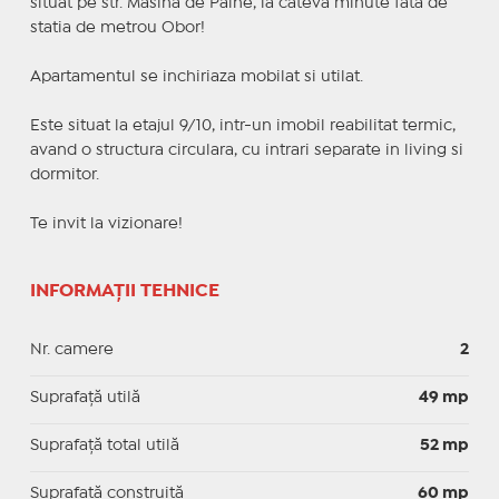
situat pe str. Masina de Paine, la cateva minute fata de
statia de metrou Obor!
Apartamentul se inchiriaza mobilat si utilat.
Este situat la etajul 9/10, intr-un imobil reabilitat termic,
avand o structura circulara, cu intrari separate in living si
dormitor.
Te invit la vizionare!
INFORMAȚII TEHNICE
Nr. camere
2
Suprafaţă utilă
49 mp
Suprafaţă total utilă
52 mp
Suprafaţă construită
60 mp