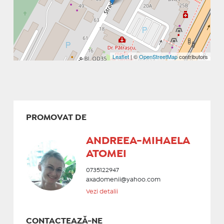
Leaflet
| ©
OpenStreetMap
contributors
PROMOVAT DE
ANDREEA-MIHAELA
ATOMEI
0735122947
axadomenii@yahoo.com
Vezi detalii
CONTACTEAZĂ-NE